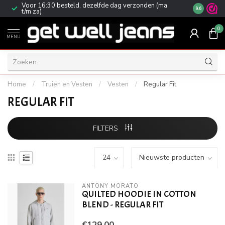
Voor 16:30 besteld, dezelfde dag verzonden (ma
Gratis ver
9.6
t/m za)
0
MENU
Home
/
Truien en Vesten
/
Vesten
/
Regular Fit
REGULAR FIT
FILTERS
ANTONY MORATO
QUILTED HOODIE IN COTTON
BLEND - REGULAR FIT