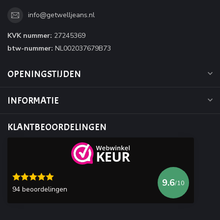
info@getwelljeans.nl
KVK nummer:
27245369
btw-nummer:
NL002037679B73
OPENINGSTIJDEN
INFORMATIE
KLANTBEOORDELINGEN
9.6
/10
94 beoordelingen