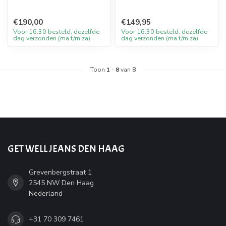
€190,00
€149,95
Voor 16:30 besteld, dezelfde
Voor 16:30 besteld, dezelfde
dag verzonden (ma t/m za)
dag verzonden (ma t/m za)
Toon
1
-
8
van 8
GET WELL JEANS DEN HAAG
Grevenbergstraat 1
2545 NW Den Haag
Nederland
+31 70 309 7461