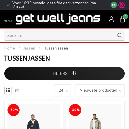
Voor 16:30 besteld, dezelfde dag verzonden (ma
Gratis ver
9.6
t/m za)
0
MENU
Home
/
Jassen
/
Tussenjassen
TUSSENJASSEN
FILTERS
-30%
-30%