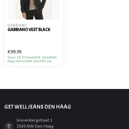
GABBIANO
GABBIANO VEST BLACK
€99,95
Voor 16:30 besteld, dezelfde
dag verzonden (ma t/m za)
GET WELL JEANS DEN HAAG
Grevenbergstraat 1
2545 NW Den Haag