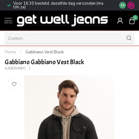
Voor 16:30 besteld, dezelfde dag verzonden (ma
Gratis ver
9.6
t/m za)
0
MENU
Home
/
Gabbiano Vest Black
Gabbiano Gabbiano Vest Black
GABBIANO