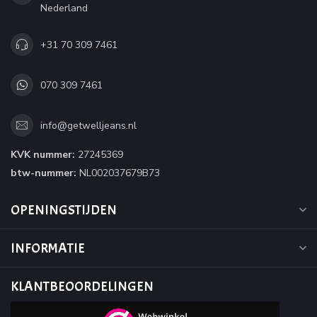
Nederland
+31 70 309 7461
070 309 7461
info@getwelljeans.nl
KVK nummer:
27245369
btw-nummer:
NL002037679B73
OPENINGSTIJDEN
INFORMATIE
KLANTBEOORDELINGEN