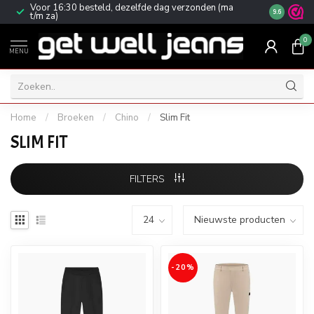
Voor 16:30 besteld, dezelfde dag verzonden (ma
Gratis ver
9.6
t/m za)
0
MENU
Home
/
Broeken
/
Chino
/
Slim Fit
SLIM FIT
FILTERS
-20%