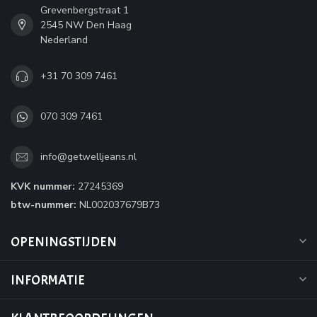
Grevenbergstraat 1
2545 NW Den Haag
Nederland
+31 70 309 7461
070 309 7461
info@getwelljeans.nl
KVK nummer:
27245369
btw-nummer:
NL002037679B73
OPENINGSTIJDEN
INFORMATIE