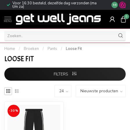
Voor 16:30 besteld, dezelfde dag verzonden (ma
Gratis ver
9.6
t/m za)
0
MENU
Home
/
Broeken
/
Pants
/
Loose Fit
LOOSE FIT
FILTERS
-30%