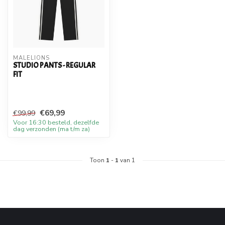
MALELIONS
STUDIO PANTS - REGULAR
FIT
€69,99
€99,99
Voor 16:30 besteld, dezelfde
dag verzonden (ma t/m za)
Toon
1
-
1
van 1