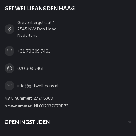
GET WELL JEANS DEN HAAG
Grevenbergstraat 1
2545 NW Den Haag
Nederland
+31 70 309 7461
070 309 7461
info@getwelljeans.nl
KVK nummer:
27245369
btw-nummer:
NL002037679B73
OPENINGSTIJDEN