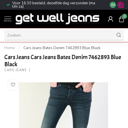
Voor 16:30 besteld, dezelfde dag verzonden (ma
Gratis ver
9.6
t/m za)
0
MENU
Home
/
Cars Jeans Bates Denim 7462893 Blue Black
Cars Jeans Cars Jeans Bates Denim 7462893 Blue
Black
CARS JEANS