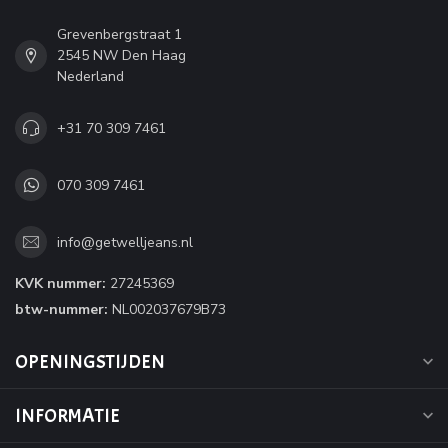
Grevenbergstraat 1
2545 NW Den Haag
Nederland
+31 70 309 7461
070 309 7461
info@getwelljeans.nl
KVK nummer:
27245369
btw-nummer:
NL002037679B73
OPENINGSTIJDEN
INFORMATIE