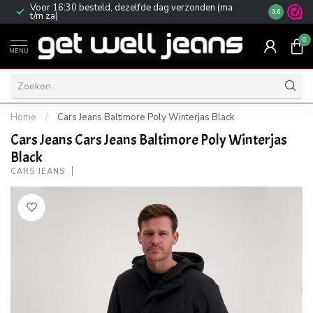
Voor 16:30 besteld, dezelfde dag verzonden (ma
Gratis ver
9.6
t/m za)
0
MENU
Home
/
Cars Jeans Baltimore Poly Winterjas Black
Cars Jeans Cars Jeans Baltimore Poly Winterjas
Black
CARS JEANS