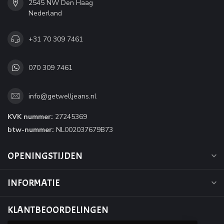
2545 NW Den Haag
Nederland
+31 70 309 7461
070 309 7461
info@getwelljeans.nl
KVK nummer:
27245369
btw-nummer:
NL002037679B73
OPENINGSTIJDEN
INFORMATIE
KLANTBEOORDELINGEN