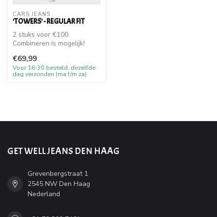
CARS JEANS
'TOWERS' - REGULAR FIT
2 stuks voor €100
Combineren is mogelijk!
€69,99
Voor 16:30 besteld, dezelfde
dag verzonden (ma t/m za)
GET WELL JEANS DEN HAAG
Grevenbergstraat 1
2545 NW Den Haag
Nederland