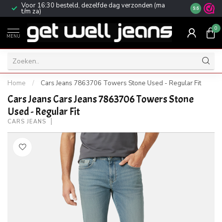
Voor 16:30 besteld, dezelfde dag verzonden (ma
Gratis ver
9.6
t/m za)
0
MENU
Home
/
Cars Jeans 7863706 Towers Stone Used - Regular Fit
Cars Jeans Cars Jeans 7863706 Towers Stone
Used - Regular Fit
CARS JEANS