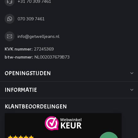
+31 70 309 7461
070 309 7461
info@getwelljeans.nl
KVK nummer:
27245369
btw-nummer:
NL002037679B73
OPENINGSTIJDEN
INFORMATIE
KLANTBEOORDELINGEN