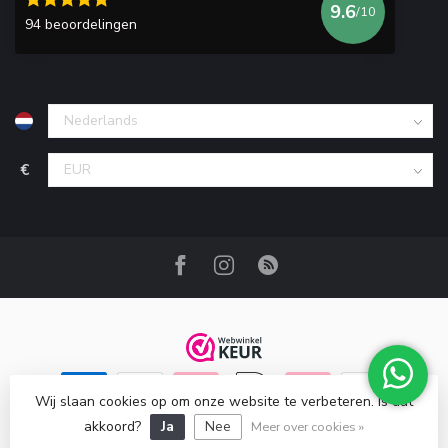
9.6
/10
94 beoordelingen
€
Wij slaan cookies op om onze website te verbeteren. Is dat
© Copyright 2026 Get Well Jeans Den Haag
akkoord?
Ja
Nee
Meer over cookies »