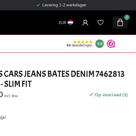
Levering 1-2 werkdagen
0
EUR
9.6
94
beoordelingen
S CARS JEANS BATES DENIM 7462813
 SLIM FIT
0
Op voorraad (1)
Incl. btw
jk!