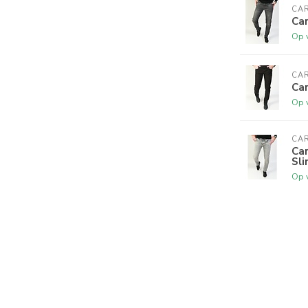
CAR
Car
Op 
CAR
Car
Op 
CAR
Car
Sli
Op 