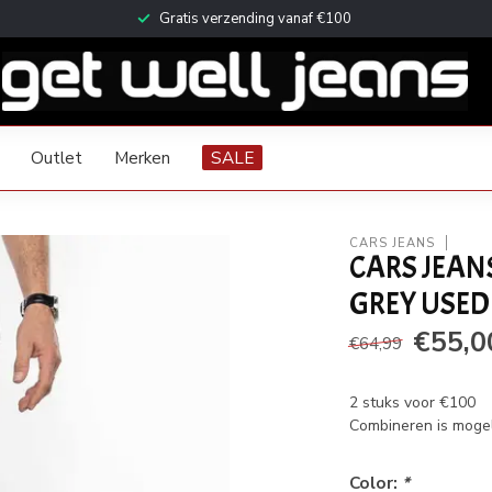
Gratis verzending vanaf €100
Outlet
Merken
SALE
CARS JEANS
CARS JEAN
GREY USED -
€55,0
€64,99
2 stuks voor €100
Combineren is mogeli
Color:
*