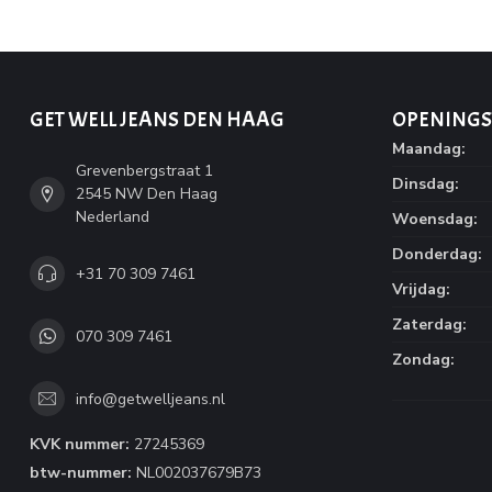
GET WELL JEANS DEN HAAG
OPENINGS
Maandag:
Grevenbergstraat 1
Dinsdag:
2545 NW Den Haag
Nederland
Woensdag:
Donderdag:
+31 70 309 7461
Vrijdag:
Zaterdag:
070 309 7461
Zondag:
info@getwelljeans.nl
KVK nummer:
27245369
btw-nummer:
NL002037679B73