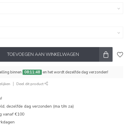
TOEVOEGEN AAN WINKELWAGEN
telling binnen
08:11:47
en het wordt dezelfde dag verzonden!
lijken
Deel dit product
n!
eld, dezelfde dag verzonden (ma t/m za)
ng vanaf €100
erkdagen