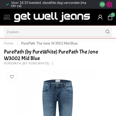
Voor 16:30 besteld, dezelfde dag verzonden (ma
Gratis ver
9.6
t/m za)
0
MENU
Home
/
PurePath The Jone W3002 Mid Blue
PurePath (by PureWhite) PurePath The Jone
W3002 Mid Blue
PUREPATH (BY PUREWHITE)