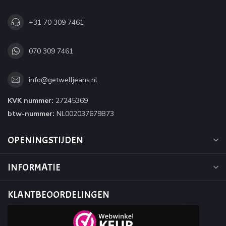
+31 70 309 7461
070 309 7461
info@getwelljeans.nl
KVK nummer:
27245369
btw-nummer:
NL002037679B73
OPENINGSTIJDEN
INFORMATIE
KLANTBEOORDELINGEN