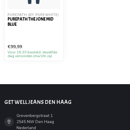
PUREPATH (BY PUREWHITE)
PUREPATH THE JONE MID
BLUE
€99,99
Voor 16:30 besteld, dezelfde
dag verzonden (ma t/m za)
GET WELL JEANS DEN HAAG
Grevenbergstraat 1
2545 NW Den Haag
Nederland