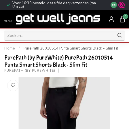
Voor 16:30 besteld, dezelfde dag verzonden (ma
Gratis ver
9.6
t/m za)
0
MENU
Home
/
PurePath 26010514 Punta Smart Shorts Black - Slim Fit
PurePath (by PureWhite) PurePath 26010514
Punta Smart Shorts Black - Slim Fit
PUREPATH (BY PUREWHITE)