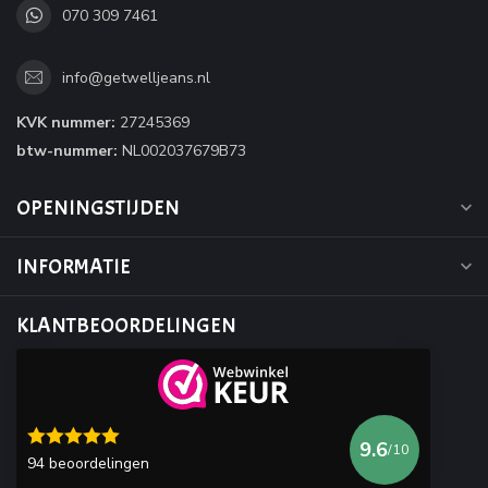
070 309 7461
info@getwelljeans.nl
KVK nummer:
27245369
btw-nummer:
NL002037679B73
OPENINGSTIJDEN
INFORMATIE
KLANTBEOORDELINGEN
9.6
/10
94 beoordelingen