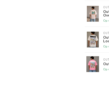
OU
Out
Ove
Op 
OU
Ou
Loo
Op 
OU
Out
Op 