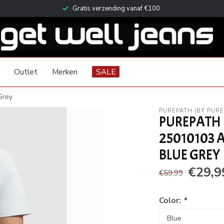
Voor 16:30 besteld, dezelfde dag verzonden (ma t/m za)
Outlet
Merken
SALE
Grey
PUREPATH (BY PUR
PUREPATH 
25010103 
BLUE GREY
€29,9
€59,99
Color:
*