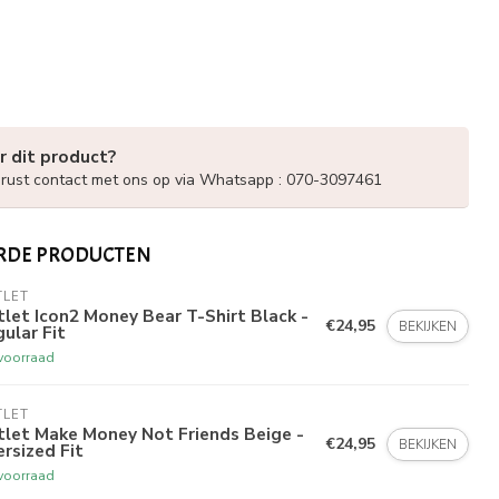
r dit product?
ust contact met ons op via Whatsapp : 070-3097461
RDE PRODUCTEN
TLET
let Icon2 Money Bear T-Shirt Black -
€24,95
BEKIJKEN
ular Fit
voorraad
TLET
tlet Make Money Not Friends Beige -
€24,95
BEKIJKEN
rsized Fit
voorraad