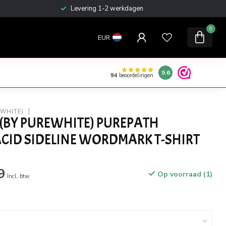
Gratis verzending vanaf €100
0
EUR
9.6
94
beoordelingen
EWHITE)
(BY PUREWHITE) PUREPATH
ACID SIDELINE WORDMARK T-SHIRT
9
Op voorraad (1)
Incl. btw