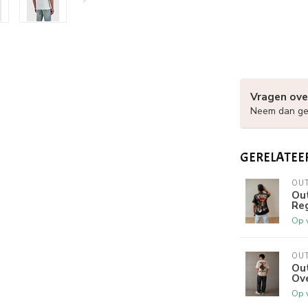
Vragen ove
Neem dan ger
GERELATEE
OU
Out
Reg
Op 
OU
Ou
Ove
Op 