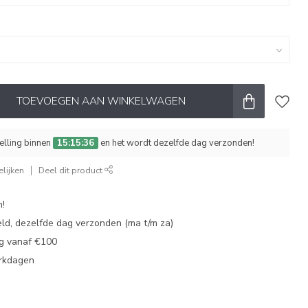
TOEVOEGEN AAN WINKELWAGEN
telling binnen
15:15:35
en het wordt dezelfde dag verzonden!
lijken
Deel dit product
n!
eld, dezelfde dag verzonden (ma t/m za)
ng vanaf €100
erkdagen