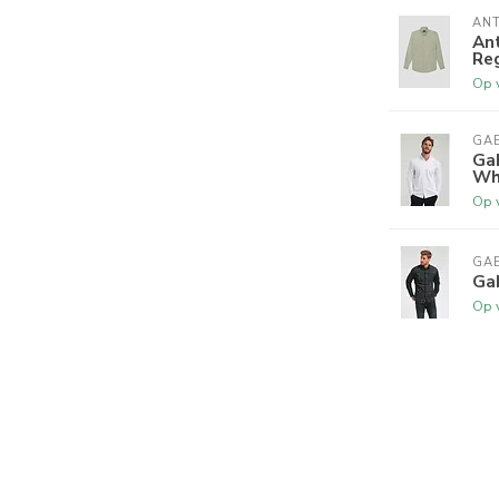
AN
An
Reg
Op 
GA
Ga
Wh
Op 
GA
Ga
Op 