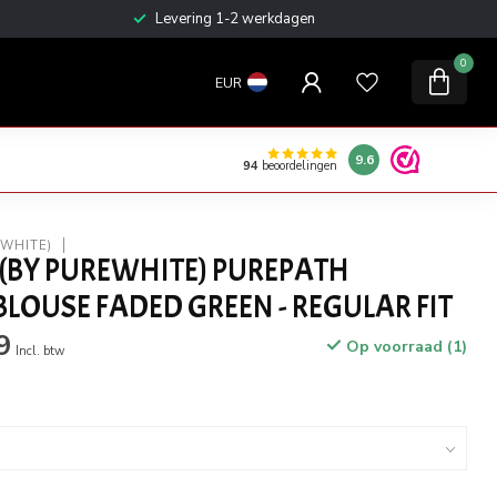
Levering 1-2 werkdagen
0
EUR
9.6
94
beoordelingen
EWHITE)
(BY PUREWHITE) PUREPATH
BLOUSE FADED GREEN - REGULAR FIT
9
Op voorraad (1)
Incl. btw