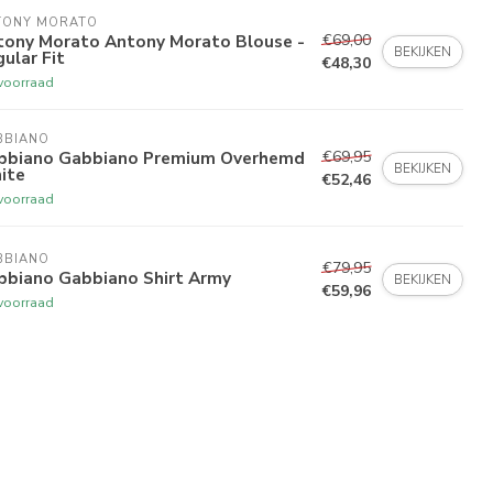
TONY MORATO
€69,00
tony Morato Antony Morato Blouse -
BEKIJKEN
ular Fit
€48,30
voorraad
BBIANO
€69,95
bbiano Gabbiano Premium Overhemd
BEKIJKEN
ite
€52,46
voorraad
BBIANO
€79,95
bbiano Gabbiano Shirt Army
BEKIJKEN
€59,96
voorraad