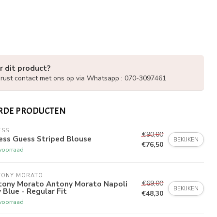
r dit product?
ust contact met ons op via Whatsapp : 070-3097461
RDE PRODUCTEN
ESS
€90,00
ess Guess Striped Blouse
BEKIJKEN
€76,50
voorraad
TONY MORATO
€69,00
tony Morato Antony Morato Napoli
BEKIJKEN
 Blue - Regular Fit
€48,30
voorraad