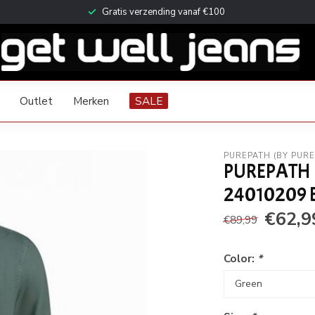
Gratis verzending vanaf €100
Outlet
Merken
SALE
PUREPATH (BY PUR
PUREPATH 
24010209 
€62,9
€89,99
Color:
*