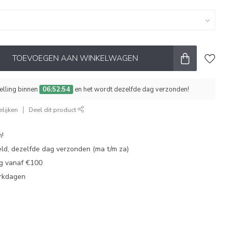
TOEVOEGEN AAN WINKELWAGEN
telling binnen
06:52:53
en het wordt dezelfde dag verzonden!
lijken
Deel dit product
n!
eld, dezelfde dag verzonden (ma t/m za)
ng vanaf €100
erkdagen