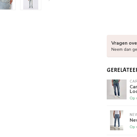
Vragen ove
Neem dan ger
GERELATEE
CAR
Car
Loo
Op 
NE
New
Op 