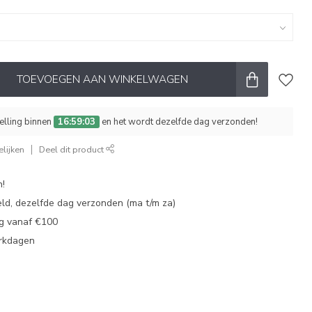
TOEVOEGEN AAN WINKELWAGEN
telling binnen
16:59:02
en het wordt dezelfde dag verzonden!
lijken
Deel dit product
n!
eld, dezelfde dag verzonden (ma t/m za)
ng vanaf €100
erkdagen