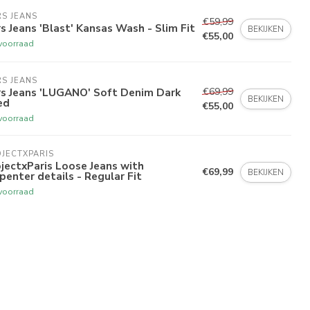
S JEANS
€59,99
s Jeans 'Blast' Kansas Wash - Slim Fit
BEKIJKEN
€55,00
voorraad
S JEANS
€69,99
rs Jeans 'LUGANO' Soft Denim Dark
BEKIJKEN
ed
€55,00
voorraad
JECTXPARIS
jectxParis Loose Jeans with
€69,99
BEKIJKEN
penter details - Regular Fit
voorraad