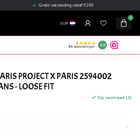
Gratis verzending vanaf €100
0
EUR
9.6
94
beoordelingen
ARIS PROJECT X PARIS 2594002
NS - LOOSE FIT
Op voorraad (1)
w