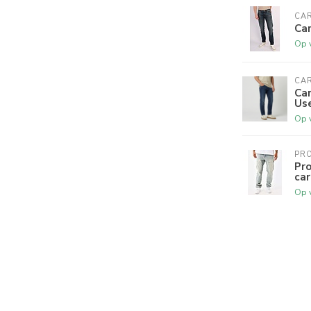
CAR
Car
Op 
CAR
Ca
Us
Op 
PRO
Pro
car
Op 