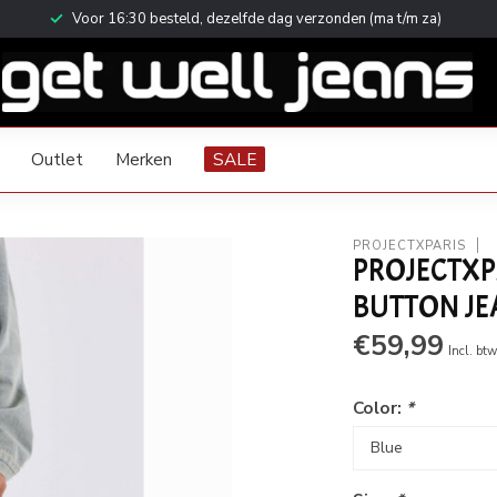
Voor 16:30 besteld, dezelfde dag verzonden (ma t/m za)
Outlet
Merken
SALE
PROJECTXPARIS
PROJECTXP
BUTTON JEA
€59,99
Incl. bt
Color:
*