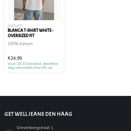
OUTLET
BLANCA T-SHIRT WHITE -
OVERSIZED FIT
100% Katoen
€24,95
Voor 16:30 besteld, dezelfde
dag verzonden (ma t/m za)
GET WELL JEANS DEN HAAG
Grevenbergstraat 1