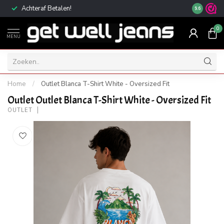
Voor 16:30
Achteraf Betalen!
9.6
t/m za)
0
MENU
Home
/
Outlet Blanca T-Shirt White - Oversized Fit
Outlet Outlet Blanca T-Shirt White - Oversized Fit
OUTLET