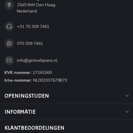
2545 NW Den Haag
Nederland
+31 70 309 7461
070 309 7461
info@getwelljeans.nl
KVK nummer:
27245369
btw-nummer:
NL002037679B73
OPENINGSTIJDEN
INFORMATIE
KLANTBEOORDELINGEN