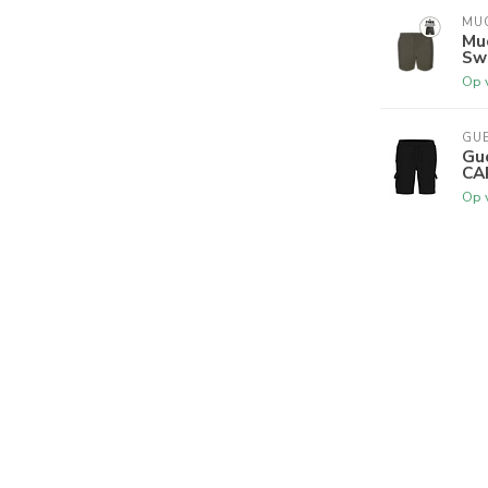
MU
Mu
Sw
Op 
GU
Gu
CA
Op 