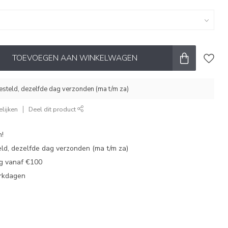
TOEVOEGEN AAN WINKELWAGEN
esteld, dezelfde dag verzonden (ma t/m za)
lijken
Deel dit product
n!
eld, dezelfde dag verzonden (ma t/m za)
ng vanaf €100
erkdagen