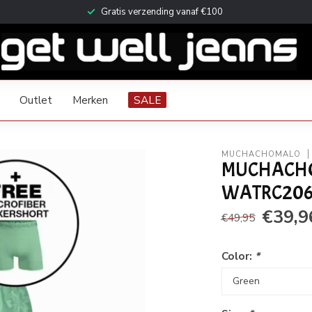
Gratis verzending vanaf €100
Outlet
Merken
SALE
MUCHACHOMALO
MUCHACH
WATRC2062
€39,9
€49,95
Color:
*