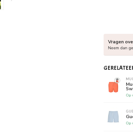
Vragen ove
Neem dan ger
GERELATEE
MU
Mu
Sw
Op 
GU
Gu
Op 