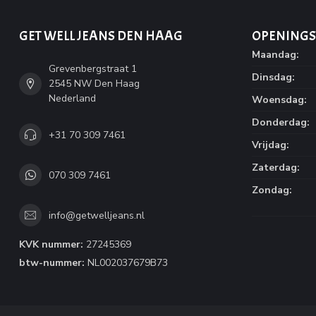
GET WELL JEANS DEN HAAG
OPENINGS
Maandag:
Grevenbergstraat 1
Dinsdag:
2545 NW Den Haag
Nederland
Woensdag:
Donderdag:
+31 70 309 7461
Vrijdag:
Zaterdag:
070 309 7461
Zondag:
info@getwelljeans.nl
KVK nummer:
27245369
btw-nummer:
NL002037679B73