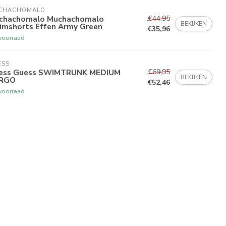
CHACHOMALO
€44,95
chachomalo Muchachomalo
BEKIJKEN
imshorts Effen Army Green
€35,96
voorraad
ESS
€69,95
ess Guess SWIMTRUNK MEDIUM
BEKIJKEN
RGO
€52,46
voorraad