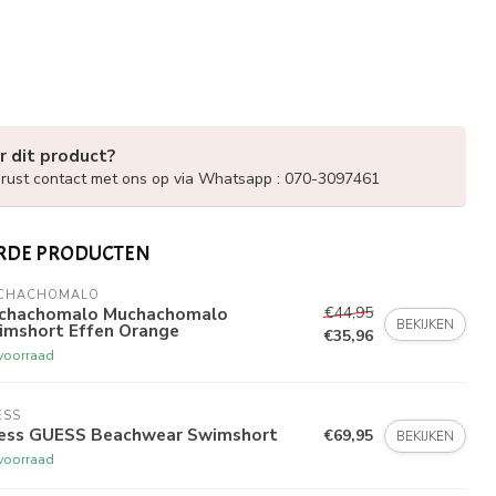
r dit product?
ust contact met ons op via Whatsapp : 070-3097461
RDE PRODUCTEN
CHACHOMALO
€44,95
chachomalo Muchachomalo
BEKIJKEN
imshort Effen Orange
€35,96
voorraad
ESS
ess GUESS Beachwear Swimshort
€69,95
BEKIJKEN
voorraad