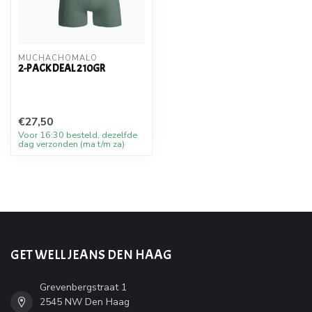
MUCHACHOMALO
2-PACK DEAL 210GR
€27,50
Voor 16:30 besteld, dezelfde
dag verzonden (ma t/m za)
GET WELL JEANS DEN HAAG
Grevenbergstraat 1
2545 NW Den Haag