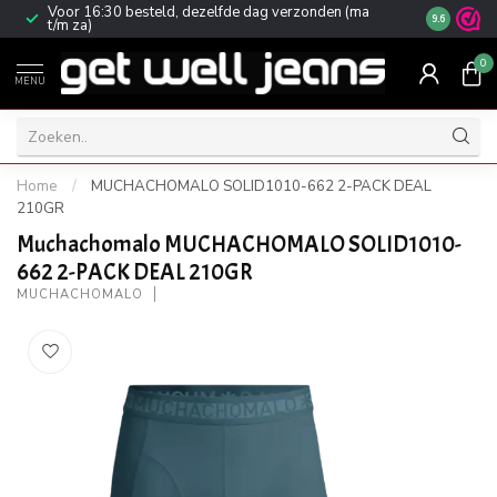
Voor 16:30 besteld, dezelfde dag verzonden (ma
Gratis ver
9.6
t/m za)
0
MENU
Home
/
MUCHACHOMALO SOLID1010-662 2-PACK DEAL
210GR
Muchachomalo MUCHACHOMALO SOLID1010-
662 2-PACK DEAL 210GR
MUCHACHOMALO