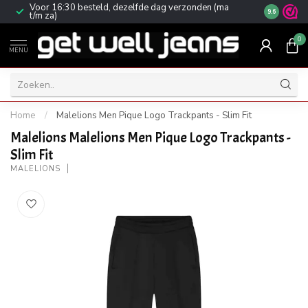
Voor 16:30 besteld, dezelfde dag verzonden (ma
Gratis ver
9.6
t/m za)
0
MENU
Home
/
Malelions Men Pique Logo Trackpants - Slim Fit
Malelions Malelions Men Pique Logo Trackpants -
Slim Fit
MALELIONS