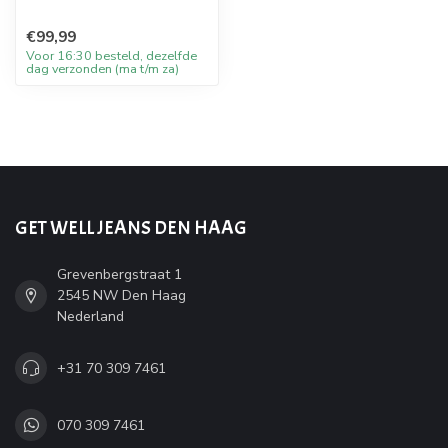
€99,99
Voor 16:30 besteld, dezelfde
dag verzonden (ma t/m za)
GET WELL JEANS DEN HAAG
Grevenbergstraat 1
2545 NW Den Haag
Nederland
+31 70 309 7461
070 309 7461