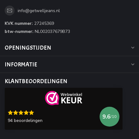
info@getwelljeans.nl
KVK nummer:
27245369
btw-nummer:
NL002037679B73
OPENINGSTIJDEN
INFORMATIE
KLANTBEOORDELINGEN
9.6
/10
94 beoordelingen