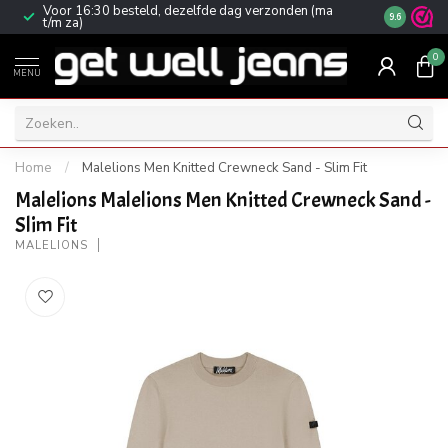
Voor 16:30 besteld, dezelfde dag verzonden (ma
Gratis ver
9.6
t/m za)
0
MENU
Home
/
Malelions Men Knitted Crewneck Sand - Slim Fit
Malelions Malelions Men Knitted Crewneck Sand -
Slim Fit
MALELIONS