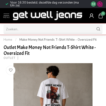
Voor 16:30 besteld, dezelfde dag verzonden (ma
Gratis ver
9.6
t/m za)
0
MENU
Home
/
Make Money Not Friends T-Shirt White - Oversized Fit
Outlet Make Money Not Friends T-Shirt White -
Oversized Fit
OUTLET