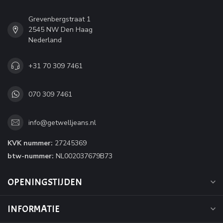
Grevenbergstraat 1
2545 NW Den Haag
Nederland
+31 70 309 7461
070 309 7461
info@getwelljeans.nl
KVK nummer:
27245369
btw-nummer:
NL002037679B73
OPENINGSTIJDEN
INFORMATIE