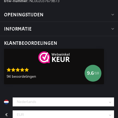
btw-nummer:
NL002037679B73
OPENINGSTIJDEN
INFORMATIE
KLANTBEOORDELINGEN
9.6
/10
94 beoordelingen
€