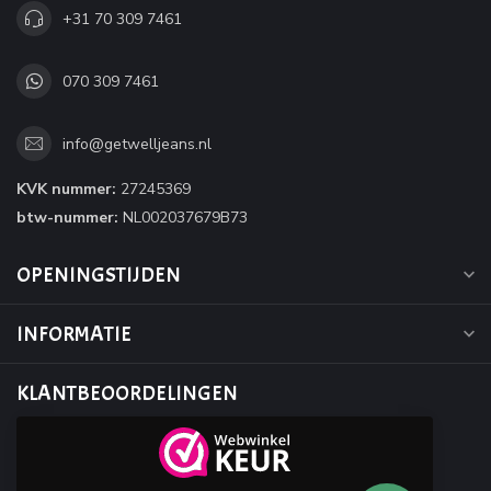
+31 70 309 7461
070 309 7461
info@getwelljeans.nl
KVK nummer:
27245369
btw-nummer:
NL002037679B73
OPENINGSTIJDEN
INFORMATIE
KLANTBEOORDELINGEN