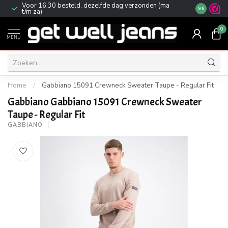
Voor 16:30 besteld, dezelfde dag verzonden (ma
Gratis ver
9.6
t/m za)
0
MENU
Home
/
Gabbiano 15091 Crewneck Sweater Taupe - Regular Fit
Gabbiano Gabbiano 15091 Crewneck Sweater
Taupe - Regular Fit
GABBIANO