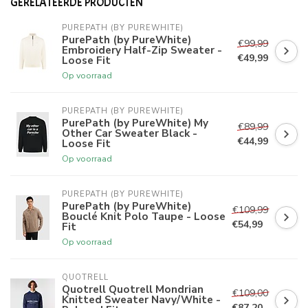
GERELATEERDE PRODUCTEN
PUREPATH (BY PUREWHITE)
PurePath (by PureWhite)
€99,99
Embroidery Half-Zip Sweater -
€49,99
Loose Fit
Op voorraad
PUREPATH (BY PUREWHITE)
PurePath (by PureWhite) My
€89,99
Other Car Sweater Black -
€44,99
Loose Fit
Op voorraad
PUREPATH (BY PUREWHITE)
PurePath (by PureWhite)
€109,99
Bouclé Knit Polo Taupe - Loose
€54,99
Fit
Op voorraad
QUOTRELL
Quotrell Quotrell Mondrian
€109,00
Knitted Sweater Navy/White -
€87,20