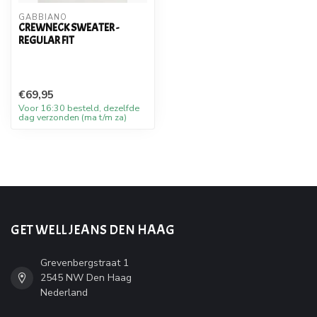
GABBIANO
CREWNECK SWEATER -
REGULAR FIT
€69,95
Voor 16:30 besteld, dezelfde
dag verzonden (ma t/m za)
GET WELL JEANS DEN HAAG
Grevenbergstraat 1
2545 NW Den Haag
Nederland