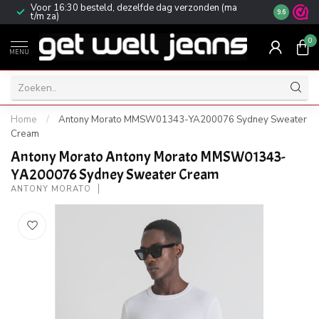
Voor 16:30 besteld, dezelfde dag verzonden (ma
Gratis ver
9.6
t/m za)
0
MENU
Home
/
Antony Morato MMSW01343-YA200076 Sydney Sweater
Cream
Antony Morato Antony Morato MMSW01343-
YA200076 Sydney Sweater Cream
ANTONY MORATO