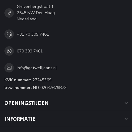
Grevenbergstraat 1
2545 NW Den Haag
Nederland
+31 70 309 7461
070 309 7461
info@getwelljeans.nl
KVK nummer:
27245369
btw-nummer:
NL002037679B73
OPENINGSTIJDEN
INFORMATIE