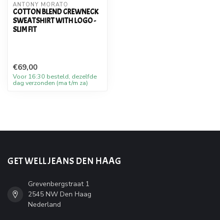
ANTONY MORATO
COTTON BLEND CREWNECK
SWEATSHIRT WITH LOGO -
SLIM FIT
€69,00
Voor 16:30 besteld, dezelfde
dag verzonden (ma t/m za)
GET WELL JEANS DEN HAAG
Grevenbergstraat 1
2545 NW Den Haag
Nederland