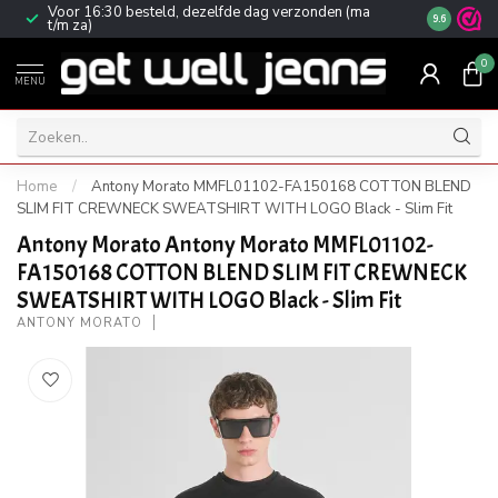
Voor 16:30 besteld, dezelfde dag verzonden (ma
Gratis ver
9.6
t/m za)
0
MENU
Home
/
Antony Morato MMFL01102-FA150168 COTTON BLEND
SLIM FIT CREWNECK SWEATSHIRT WITH LOGO Black - Slim Fit
Antony Morato Antony Morato MMFL01102-
FA150168 COTTON BLEND SLIM FIT CREWNECK
SWEATSHIRT WITH LOGO Black - Slim Fit
ANTONY MORATO