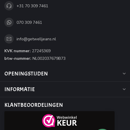
+31 70 309 7461
070 309 7461
info@getwelljeans.nl
KVK nummer:
27245369
btw-nummer:
NL002037679B73
OPENINGSTIJDEN
INFORMATIE
KLANTBEOORDELINGEN