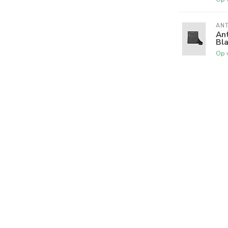
AN
An
Bl
Op 