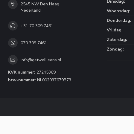
Dinsdag:
2545 NW Den Haag
Nederland
Woensdag:
Donderdag:
+31 70 309 7461
Vrijdag:
Zaterdag:
070 309 7461
Zondag:
info@getwelljeans.nl
KVK nummer:
27245369
btw-nummer:
NL002037679B73