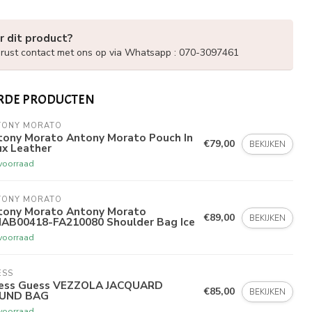
r dit product?
ust contact met ons op via Whatsapp : 070-3097461
RDE PRODUCTEN
TONY MORATO
tony Morato Antony Morato Pouch In
€79,00
BEKIJKEN
ux Leather
voorraad
TONY MORATO
tony Morato Antony Morato
€89,00
BEKIJKEN
AB00418-FA210080 Shoulder Bag Ice
voorraad
ESS
ess Guess VEZZOLA JACQUARD
€85,00
BEKIJKEN
UND BAG
voorraad