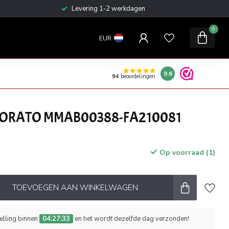
Levering 1-2 werkdagen
0
EUR
9.6
94
beoordelingen
ORATO MMAB00388-FA210081
Op voorraad (1)
w
TOEVOEGEN AAN WINKELWAGEN
telling binnen
04:27:33
en het wordt dezelfde dag verzonden!