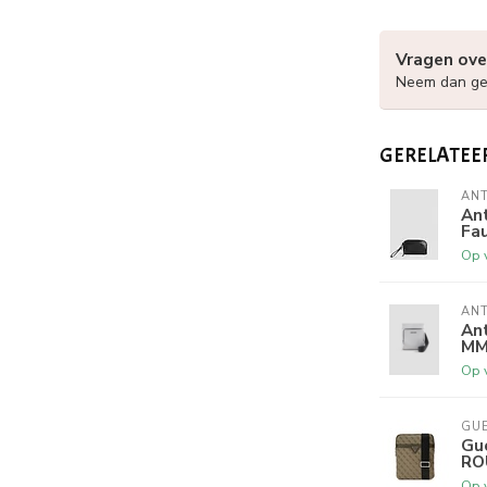
Vragen ove
Neem dan ger
GERELATEE
AN
An
Fa
Op 
AN
An
MM
Op 
GU
Gu
RO
Op 