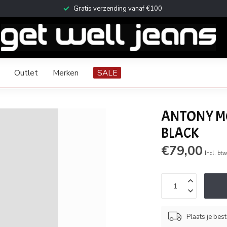
Gratis verzending vanaf €100
Outlet
Merken
SALE
ANTONY M
BLACK
€79,00
Incl. bt
Plaats je bes