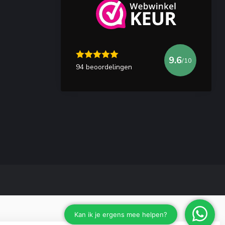
9.6
/10
94 beoordelingen